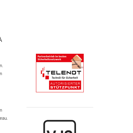
A
n.
on
em
veau.