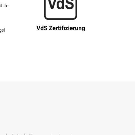
ählte
VdS Zertifizierung
gel