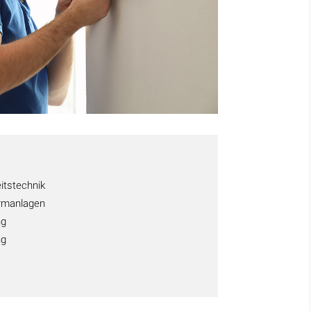
eitstechnik
armanlagen
ng
ng