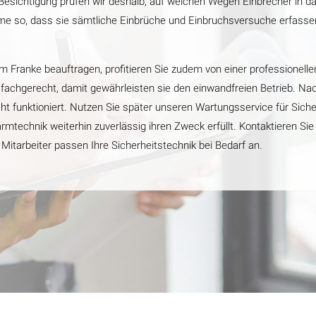
sichtigung prüfen wir deshalb, auf welchen Wegen Einbrecher in da
me so, dass sie sämtliche Einbrüche und Einbruchsversuche erfasse
Franke beauftragen, profitieren Sie zudem von einer professionelle
chgerecht, damit gewährleisten sie den einwandfreien Betrieb. Nach d
ht funktioniert. Nutzen Sie später unseren Wartungsservice für Siche
 Alarmtechnik weiterhin zuverlässig ihren Zweck erfüllt. Kontaktieren 
rbeiter passen Ihre Sicherheitstechnik bei Bedarf an.