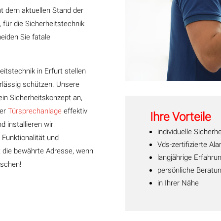
ht dem aktuellen Stand der
für die Sicherheitstechnik
eiden Sie fatale
itstechnik in Erfurt stellen
erlässig schützen. Unsere
 ein Sicherheitskonzept an,
er
Türsprechanlage
effektiv
Ihre Vorteile
 installieren wir
individuelle Sicherh
 Funktionalität und
Vds-zertifizierte Al
st die bewährte Adresse, wenn
langjährige Erfahru
nschen!
persönliche Beratu
in Ihrer Nähe